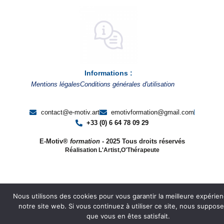
b
b
b
a
e
o
o
o
g
d
o
o
o
r
i
k
k
k
a
n
m
Informations :
Mentions légales
Conditions générales d'utilisation
contact@e-motiv.art
emotivformation@gmail.com
+33 (0) 6 64 78 09 29
E-Motiv®
formation
- 2025 Tous droits réservés
Réalisation L'Artist,O'Thérapeute
Nous utilisons des cookies pour vous garantir la meilleure expérie
notre site web. Si vous continuez à utiliser ce site, nous suppos
que vous en êtes satisfait.