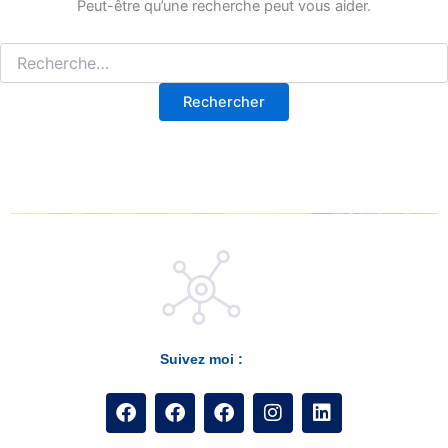
Peut-être qu’une recherche peut vous aider.
Suivez moi :
F
F
F
I
L
a
a
a
n
i
c
c
c
s
n