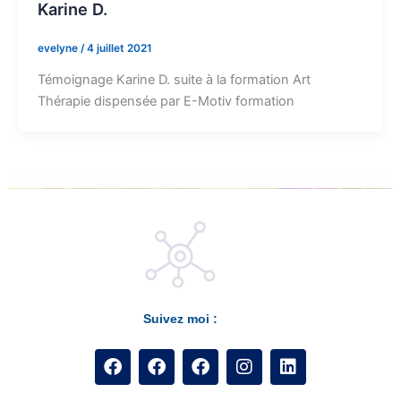
Karine D.
evelyne
/
4 juillet 2021
Témoignage Karine D. suite à la formation Art
Thérapie dispensée par E-Motiv formation
Suivez moi :
F
F
F
I
L
a
a
a
n
i
c
c
c
s
n